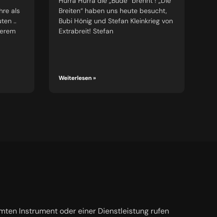
Hurra Hurra die „Bude“ brennt ! „Die
hre als
Breiten“ haben uns heute besucht,
ten ..
Bubi Hönig und Stefan Kleinkrieg von
serem
Extrabreit! Stefan
Weiterlesen »
mten Instrument oder einer Dienstleistung rufen