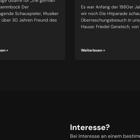
tige Gitarre für „the german
#lammbock Der
Es war Anfang der 1980er Ja
agende Schauspieler, Musiker
wir noch Die Hitparade schau
t über 30 Jahren Freund des
Überraschungsbesuch in un
Hause: Friedel Geratsch, von
sen »
Weiterlesen »
Interesse?
Bei Interesse an einem bestim