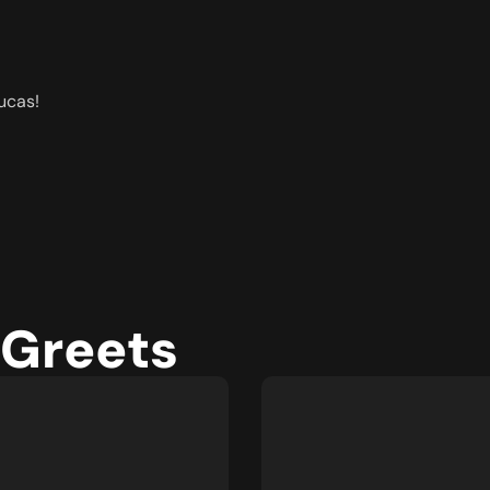
ucas!
 Greets