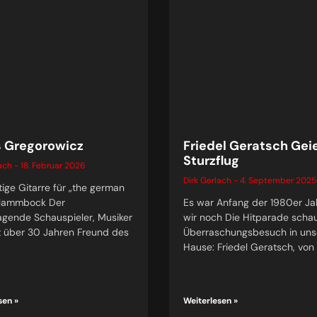
 Gregorowicz
Friedel Geratsch Gei
Sturzflug
lach
18. Februar 2026
Dirk Gerlach
4. September 2025
tige Gitarre für „the german
#lammbock Der
Es war Anfang der 1980er Ja
agende Schauspieler, Musiker
wir noch Die Hitparade schau
t über 30 Jahren Freund des
Überraschungsbesuch in un
Hause: Friedel Geratsch, von
sen »
Weiterlesen »