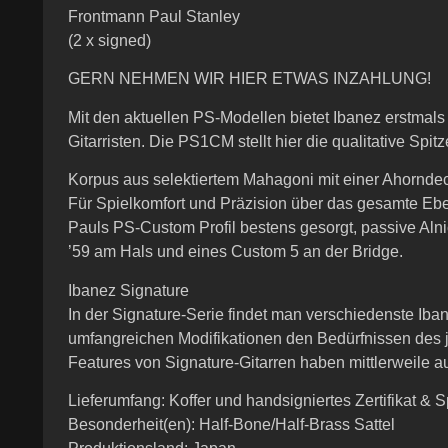
Frontmann Paul Stanley
(2 x signed)
GERN NEHMEN WIR HIER ETWAS INZAHLUNG!
Mit den aktuellen PS-Modellen bietet Ibanez erstmals
Gitarristen. Die PS1CM stellt hier die qualitative Spitz
Korpus aus selektiertem Mahagoni mit einer Ahorndec
Für Spielkomfort und Präzision über das gesamte Ebenh
Pauls PS-Custom Profil bestens gesorgt, passive Al
’59 am Hals und eines Custom 5 an der Bridge.
Ibanez Signature
In der Signature-Serie findet man verschiedenste Iba
umfangreichen Modifikationen den Bedürfnissen des j
Features von Signature-Gitarren haben mittlerweile a
Lieferumfang: Koffer und handsigniertes Zertifikat & Sp
Besonderheit(en): Half-Bone/Half-Brass Sattel