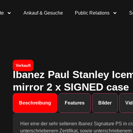
te
Ankauf & Gesuche
Public Relations
S
Verkauft
Ibanez Paul Stanley Ic
mirror 2 x SIGNED case
Beschreibung
Features
Bilder
Vid
Hier eine der sehr seltenen Ibanez Signature PS in c
unterschriebenem Zertifikat, sowie unterschriebenem