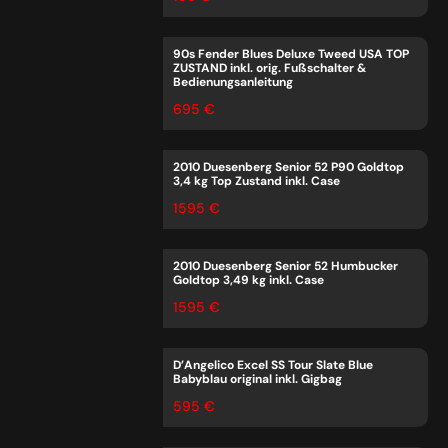
90s Fender Blues Deluxe Tweed USA TOP
ZUSTAND inkl. orig. Fußschalter &
Bedienungsanleitung
695 €
2010 Duesenberg Senior 52 P90 Goldtop
3,4 kg Top Zustand inkl. Case
1595 €
2010 Duesenberg Senior 52 Humbucker
Goldtop 3,49 kg inkl. Case
1595 €
D’Angelico Excel SS Tour Slate Blue
Babyblau original inkl. Gigbag
595 €