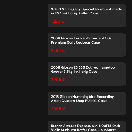
90s G & L Legacy Special blueburst made
in USA inkl. orig. Koffer Case
1295 €
2006 Gibson Les Paul Standard 50s
Premium Quilt Redbear Case
2295 €
2006 Gibson ES 335 Dot red flametop
Grover 3,5kg inkl. orig Case
2995 €
2016 Gibson Hummingbird Recording
Artist Custom Shop PU inkl. Case
2995 €
Ibanez Artcore Express AMH100FM Dark
Violin Sunburst Koffer Case – sunburst