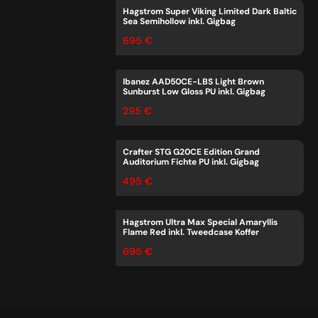
Hagstrom Super Viking Limited Dark Baltic
Sea Semihollow inkl. Gigbag
695 €
Ibanez AAD50CE-LBS Light Brown
Sunburst Low Gloss PU inkl. Gigbag
295 €
Crafter STG G20CE Edition Grand
Auditorium Fichte PU inkl. Gigbag
495 €
Hagstrom Ultra Max Special Amaryllis
Flame Red inkl. Tweedcase Koffer
695 €