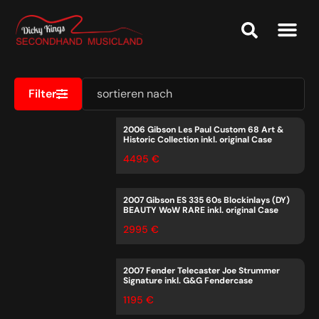
Ankauf & Ges
Public Relat
Service & Speci
Filter
2006 Gibson Les Paul Custom 68 Art &
Historic Collection inkl. original Case
4495 €
2007 Gibson ES 335 60s Blockinlays (DY)
BEAUTY WoW RARE inkl. original Case
2995 €
2007 Fender Telecaster Joe Strummer
Signature inkl. G&G Fendercase
1195 €