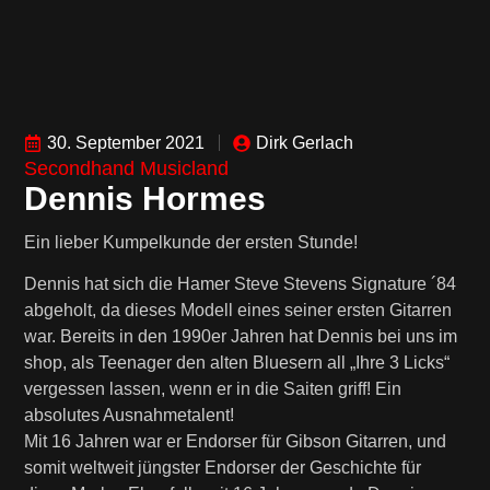
Ankauf & Ges
Public Relat
Service & Speci
30. September 2021
Dirk Gerlach
Secondhand Musicland
Dennis Hormes
Ein lieber Kumpelkunde der ersten Stunde!
Dennis hat sich die Hamer Steve Stevens Signature ´84
abgeholt, da dieses Modell eines seiner ersten Gitarren
war. Bereits in den 1990er Jahren hat Dennis bei uns im
shop, als Teenager den alten Bluesern all „Ihre 3 Licks“
vergessen lassen, wenn er in die Saiten griff! Ein
absolutes Ausnahmetalent!
Mit 16 Jahren war er Endorser für Gibson Gitarren, und
somit weltweit jüngster Endorser der Geschichte für