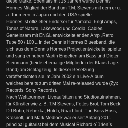
diese Marke. Ebenfalls mit 16 Jahren wurde Dennis
Hormes Mitglied der Band um T.M. Stevens mit dem er u.
a. Tourneen in Japan und den USA spielte.
Hormes ist offizieller Endorser für Yamaha, Engl Amps,
Tones of Nature, Lakewood und Cordial Cables.
Gemeinsam mit ENGL entwickelte er den Amp „Retro
Tube 50 / 100 „. In der Dennis Hormes Bluesband, die
sich aus dem Dennis Hormes Project entwickelte, spielte
und sang er neben Martin Engelien am Bass und Dieter
Steinmann (beide ehemalige Mitglieder der Klaus Lage-
Band) am Schlagzeug. In dieser Besetzung
veröffentlichten sie im Jahr 2002 ein Live-Album,
welches bereits zum dritten Mal re-released wurde (Zyx
Records, Sony Records).
Nach Welttourneen, Liveauftritten und Studioaufnahmen,
für Künstler wie z. B. T.M Stevens, Fettes Brot, Tom Beck,
DJ Bobo, Rebekka, Hutch, Roachford, The Boss Hoss,
Krosnoff, und Mark Medlock war er seit Anfang 2011
principal guitarist bei dem Musical Richard o´Brien´s