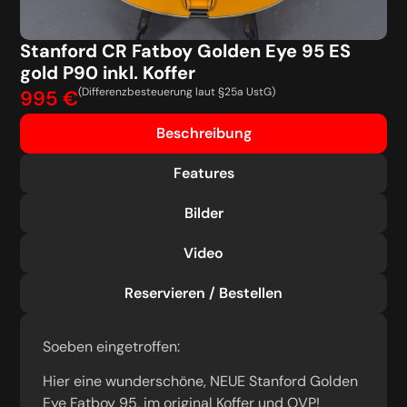
Stanford CR Fatboy Golden Eye 95 ES
gold P90 inkl. Koffer
(Differenzbesteuerung laut §25a UstG)
995 €
Beschreibung
Features
Bilder
Video
Reservieren / Bestellen
Soeben eingetroffen:
Hier eine wunderschöne, NEUE Stanford Golden
Eye Fatboy 95, im original Koffer und OVP!