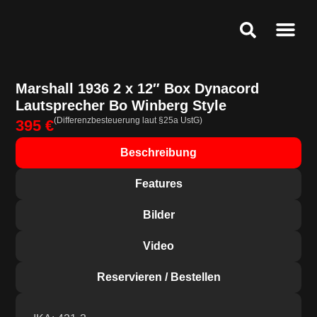
Ankauf & Ges
Public Relat
Service & Speci
Marshall 1936 2 x 12″ Box Dynacord
Lautsprecher Bo Winberg Style
(Differenzbesteuerung laut §25a UstG)
395 €
Beschreibung
Features
Bilder
Video
Reservieren / Bestellen