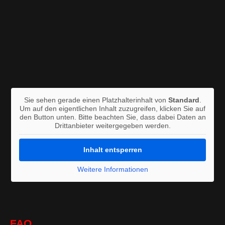
Sie sehen gerade einen Platzhalterinhalt von
Standard
.
Um auf den eigentlichen Inhalt zuzugreifen, klicken Sie auf
den Button unten. Bitte beachten Sie, dass dabei Daten an
Drittanbieter weitergegeben werden.
Inhalt entsperren
Weitere Informationen
FAQ