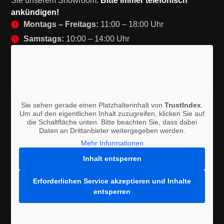
Sie unserem Showroom.
Bitte immer telefonisch
ankündigen!
Montags – Freitags:
11:00 – 18:00 Uhr
Samstags:
10:00 – 14:00 Uhr
Sie sehen gerade einen Platzhalterinhalt von
TrustIndex
.
Um auf den eigentlichen Inhalt zuzugreifen, klicken Sie auf
die Schaltfläche unten. Bitte beachten Sie, dass dabei
Daten an Drittanbieter weitergegeben werden.
Mehr Informationen
Inhalt entsperren
Erforderlichen Service akzeptieren und Inhalte
entsperren