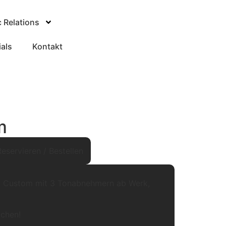
c Relations
ials
Kontakt
m
Reservieren / Bestellen
ul Custom mit 3 Tonabnehmern ab Werk,
bchen!