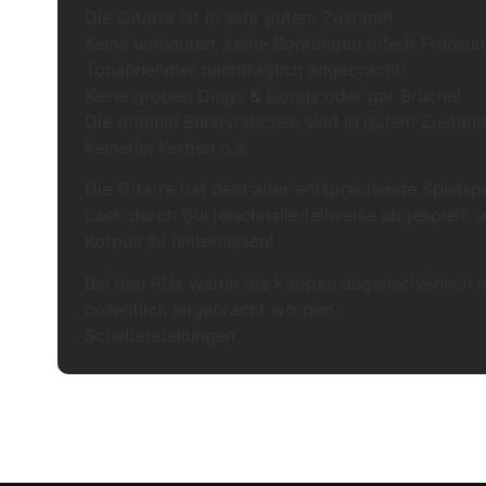
Die Gitarre ist in sehr gutem Zustand!
Keine umbauten, keine Bohrungen odedr Frähsung
Tonabnehmer nachträglich angebracht!
Keine groben Dings & Dongs oder gar Brüche!
Die original Bundstäbchen sind in gutem Zustand,
keinerlei Kerben o.ä.
Die Gitarre hat dem alter entsprechende Spielspu
Lack durch Gürtelschnalle teilweise abgespielt, a
Korpus zu hinterlassen!
Bei den PUs waren die Kappen augenscheinlich m
ordentlich angebracht worden.
Schalterstellungen.