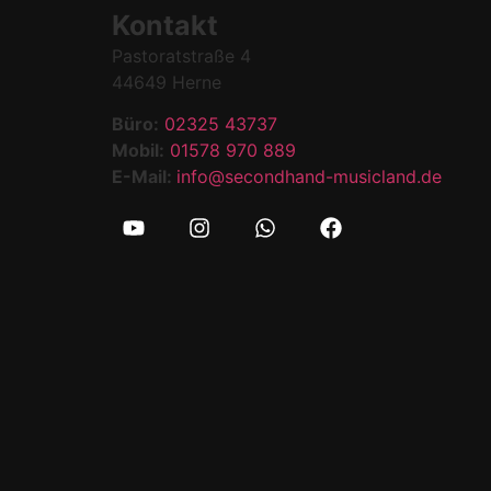
Kontakt
Pastoratstraße 4
44649 Herne
Büro:
02325 43737
Mobil:
01578 970 889
E-Mail:
info@secondhand-musicland.de