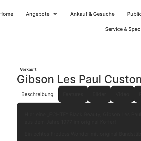
Home
Angebote
Ankauf & Gesuche
Publi
Service & Spec
Verkauft
Gibson Les Paul Custo
Beschreibung
Features
Bilder
Video
Hier eine „ECHTE“ Black Beauty, Gibson Les Pa
aus dem Jahre 1977 im original Koffer!
Ein echtes Fretless Wonder mit original Bundstä