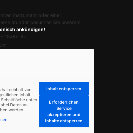
mmten Instrument oder einer
 gerne an oder besuchen Sie unserem
fonisch ankündigen!
 – 18:00 Uhr
Uhr
Inhalt entsperren
zhalterinhalt von
entlichen Inhalt
 Schaltfläche unten.
Erforderlichen
dabei Daten an
Service
eben werden.
akzeptieren und
onen
Inhalte entsperren