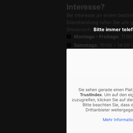
Interesse?
Bei Interesse an einem besti
Dienstleistung rufen Sie uns
Showroom.
Bitte immer tele
Montags – Freitags:
11:00
Samstags:
10:00 – 14:00 
Sie sehen gerade einen Plat
TrustIndex
. Um auf den eig
zuzugreifen, klicken Sie auf die
Bitte beachten Sie, dass 
Drittanbieter weitergeg
Mehr Informati