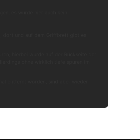
en, es wurde hier auch kein
 dort und auf dem Griffbrett gibt es
ren, hierbei wurde auf der Rückseite der
llerdings ohne wirklich tiefe spuren im
al entfernt worden, sind aber wieder