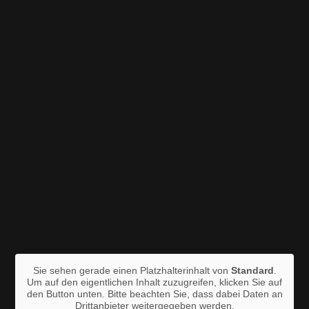
Sie sehen gerade einen Platzhalterinhalt von
Standard
.
Um auf den eigentlichen Inhalt zuzugreifen, klicken Sie auf
den Button unten. Bitte beachten Sie, dass dabei Daten an
Drittanbieter weitergegeben werden.