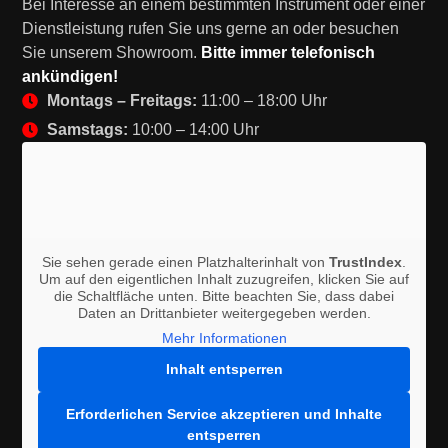
Bei Interesse an einem bestimmten Instrument oder einer
Dienstleistung rufen Sie uns gerne an oder besuchen
Sie unserem Showroom.
Bitte immer telefonisch
ankündigen!
Montags – Freitags:
11:00 – 18:00 Uhr
Samstags:
10:00 – 14:00 Uhr
Sie sehen gerade einen Platzhalterinhalt von
TrustIndex
.
Um auf den eigentlichen Inhalt zuzugreifen, klicken Sie auf
die Schaltfläche unten. Bitte beachten Sie, dass dabei
Daten an Drittanbieter weitergegeben werden.
Mehr Informationen
Inhalt entsperren
Erforderlichen Service akzeptieren und Inhalte
entsperren