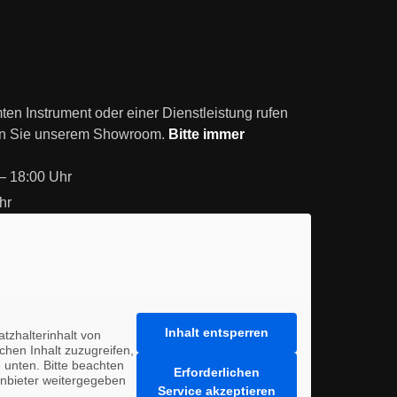
en Instrument oder einer Dienstleistung rufen
en Sie unserem Showroom.
Bitte immer
– 18:00 Uhr
hr
Inhalt entsperren
tzhalterinhalt von
ichen Inhalt zuzugreifen,
e unten. Bitte beachten
Erforderlichen
anbieter weitergegeben
Service akzeptieren