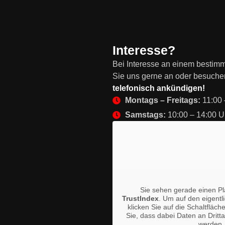
Interesse?
Bei Interesse an einem bestimmt
Sie uns gerne an oder besuch
telefonisch ankündigen!
Montags – Freitags:
11:00 
Samstags:
10:00 – 14:00 U
Sie sehen gerade einen Pla
TrustIndex
. Um auf den eigentl
klicken Sie auf die Schaltfläch
Sie, dass dabei Daten an Dritt
werden.