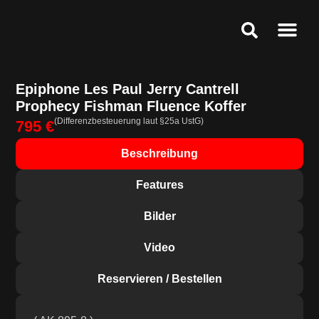
Ankauf & Ges
Public Relat
Service & Speci
Epiphone Les Paul Jerry Cantrell
Prophecy Fishman Fluence Koffer
(Differenzbesteuerung laut §25a UstG)
795 €
Beschreibung
Features
Bilder
Video
Reservieren / Bestellen