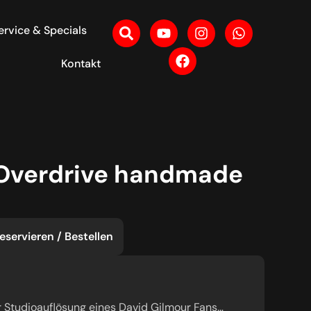
ervice & Specials
Kontakt
e Overdrive handmade
eservieren / Bestellen
er Studioauflösung eines David Gilmour Fans…