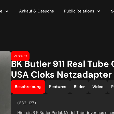
te
Ankauf & Gesuche
Public Relations
S
Verkauft
BK Butler 911 Real Tub
USA Cloks Netzadapter
Beschreibung
Features
Bilder
Video
R
(682-127)
Hier ein B K Butler Pedal, Model Tubedriver aus ein