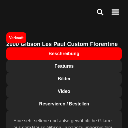
Ankauf & Ges
Public Relat
Service & Speci
Verkauft
2000 Gibson Les Paul Custom Florentine
Beschreibung
Features
Bilder
Video
Reservieren / Bestellen
Eine sehr seltene und außergewöhnliche Gitarre
aus dem Hause Gibson, in nahezu ungespieltem