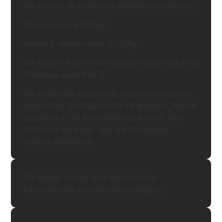
Die Gitarre ist in absolut spielbarem Zustand!
Wunderschöne Patina!
Gewicht, sustainvolle: 4,720Kg
Die Gitarre kommt im original Gibson Les Paul
Chainsaw case Gen 3
Wir haben der Gitarre ein frisches Set up mit
einem Satz GHS Saiten 10-46 gegönnt, hierbei
wurden u.a. die Bundstäbchen poliert, das
Griffbrett gereinigt, und die Saitenlage
optimal eingestellt.
Für diesen Artikel sind derzeit keine
Informationen zu Features verfügbar.