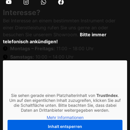
Interesse?
Bei Interesse an einem bestimmten Instrument oder
einer Dienstleistung rufen Sie uns gerne an oder
besuchen Sie unserem Showroom.
Bitte immer
telefonisch ankündigen!
Montags – Freitags:
11:00 – 18:00 Uhr
Samstags:
10:00 – 14:00 Uhr
Sie sehen gerade einen Platzhalterinhalt von
TrustIndex
.
Um auf den eigentlichen Inhalt zuzugreifen, klicken Sie auf
die Schaltfläche unten. Bitte beachten Sie, dass dabei
Daten an Drittanbieter weitergegeben werden.
Mehr Informationen
Inhalt entsperren