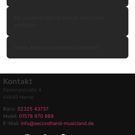
Für diesen Artikel ist derzeit kein Video
verfügbar.
Dieser Artikel wurde bereits verkauft.
Kontakt
Pastoratstraße 4
44649 Herne
Büro:
02325 43737
Mobil:
01578 970 889
E-Mail:
info@secondhand-musicland.de