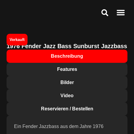
Ankauf & Ges
Public Relat
Service & Speci
Verkauft
1976 Fender Jazz Bass Sunburst Jazzbass
Beschreibung
Features
Bilder
Video
Reservieren / Bestellen
Ein Fender Jazzbass aus dem Jahre 1976