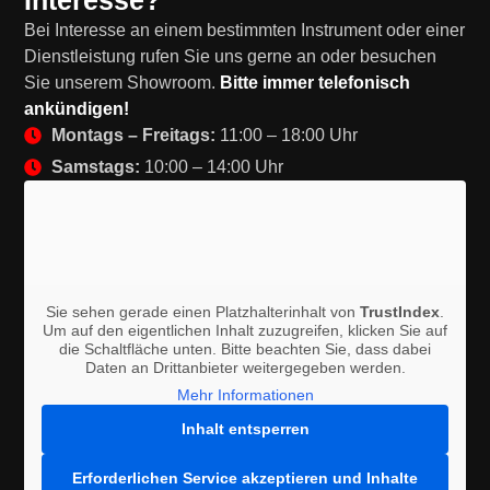
Interesse?
Bei Interesse an einem bestimmten Instrument oder einer
Dienstleistung rufen Sie uns gerne an oder besuchen
Sie unserem Showroom.
Bitte immer telefonisch
ankündigen!
Montags – Freitags:
11:00 – 18:00 Uhr
Samstags:
10:00 – 14:00 Uhr
Sie sehen gerade einen Platzhalterinhalt von
TrustIndex
.
Um auf den eigentlichen Inhalt zuzugreifen, klicken Sie auf
die Schaltfläche unten. Bitte beachten Sie, dass dabei
Daten an Drittanbieter weitergegeben werden.
Mehr Informationen
Inhalt entsperren
Erforderlichen Service akzeptieren und Inhalte