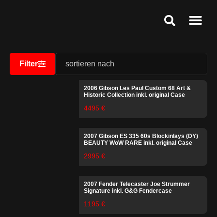
Ankauf & Ges
Public Relat
Service & Speci
Filter
2006 Gibson Les Paul Custom 68 Art &
Historic Collection inkl. original Case
4495 €
2007 Gibson ES 335 60s Blockinlays (DY)
BEAUTY WoW RARE inkl. original Case
2995 €
2007 Fender Telecaster Joe Strummer
Signature inkl. G&G Fendercase
1195 €