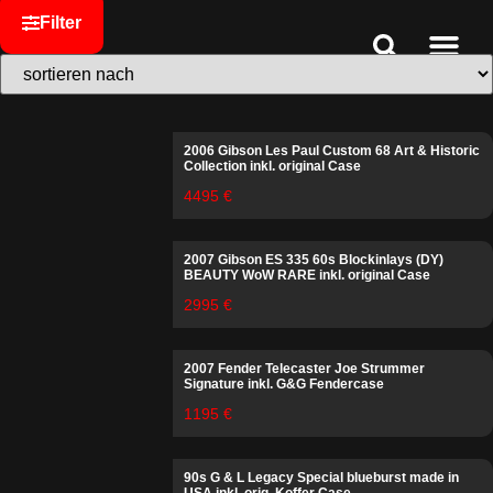
Filter
Ankauf & Ges
Public Relat
Service & Speci
2006 Gibson Les Paul Custom 68 Art & Historic
Collection inkl. original Case
4495 €
2007 Gibson ES 335 60s Blockinlays (DY)
BEAUTY WoW RARE inkl. original Case
2995 €
2007 Fender Telecaster Joe Strummer
Signature inkl. G&G Fendercase
1195 €
90s G & L Legacy Special blueburst made in
USA inkl. orig. Koffer Case