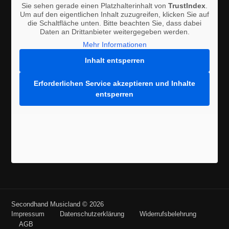
Sie sehen gerade einen Platzhalterinhalt von
TrustIndex
.
Um auf den eigentlichen Inhalt zuzugreifen, klicken Sie auf
die Schaltfläche unten. Bitte beachten Sie, dass dabei
Daten an Drittanbieter weitergegeben werden.
Mehr Informationen
Inhalt entsperren
Erforderlichen Service akzeptieren und Inhalte
entsperren
Secondhand Musicland © 2026
Impressum
Datenschutzerklärung
Widerrufsbelehrung
AGB