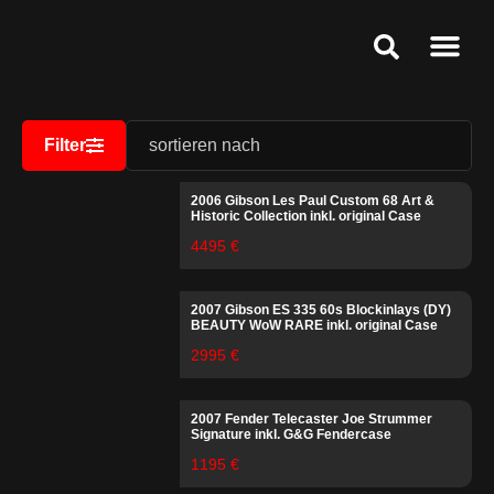
Ankauf & Ges
Public Relat
Service & Speci
Filter
2006 Gibson Les Paul Custom 68 Art &
Historic Collection inkl. original Case
4495 €
2007 Gibson ES 335 60s Blockinlays (DY)
BEAUTY WoW RARE inkl. original Case
2995 €
2007 Fender Telecaster Joe Strummer
Signature inkl. G&G Fendercase
1195 €