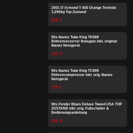
2001 D´Armond T 400 Orange Tremolo
3,290kg Top Zustand
895 €
90s Ibanez Tube King TK999
Röhrenverzerrer Noisgate inkl. original
Ibanez Netzgerät
195 €
90s Ibanez Tube King TC999
Röhrencompressor inkl. orig. Ibanez
Netzgerät
195 €
90s Fender Blues Deluxe Tweed USA TOP
ZUSTAND inkl. orig. Fußschalter &
Bedienungsanleitung
695 €