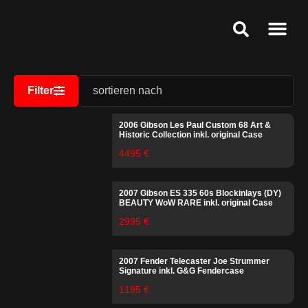
Ankauf & Ges
Public Relat
Service & Speci
Filter
2006 Gibson Les Paul Custom 68 Art &
Historic Collection inkl. original Case
4495 €
2007 Gibson ES 335 60s Blockinlays (DY)
BEAUTY WoW RARE inkl. original Case
2995 €
2007 Fender Telecaster Joe Strummer
Signature inkl. G&G Fendercase
1195 €