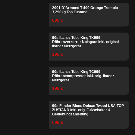
2001 D´Armond T 400 Orange Tremolo
3,290kg Top Zustand
895 €
90s Ibanez Tube King TK999
Röhrenverzerrer Noisgate inkl. original
Ibanez Netzgerät
195 €
90s Ibanez Tube King TC999
Röhrencompressor inkl. orig. Ibanez
Netzgerät
195 €
90s Fender Blues Deluxe Tweed USA TOP
ZUSTAND inkl. orig. Fußschalter &
Bedienungsanleitung
695 €