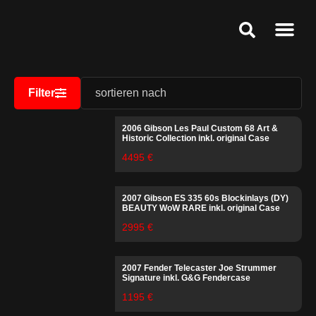
Ankauf & Ges
Public Relat
Service & Speci
Filter
2006 Gibson Les Paul Custom 68 Art &
Historic Collection inkl. original Case
4495 €
2007 Gibson ES 335 60s Blockinlays (DY)
BEAUTY WoW RARE inkl. original Case
2995 €
2007 Fender Telecaster Joe Strummer
Signature inkl. G&G Fendercase
1195 €